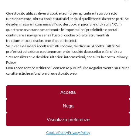
Questo sito utilizza diversi cookie tecnici per garantire il suo corretto
funzionamento, oltre a cookie statistici, inclusi quelli forniti da terze parti. Se
desideri negare il consenso all'uso dei cookie, puoi fare click sulla "X". In
questo caso verranno mantenute le impostazioni predefinite e potrai
continuare a navigare senza l'uso di cookie o di altri strumenti di
tracciamento ad esclusione di quelli tecnici.
Se invece desideri accettare tutti i cookie, fai click su “Accetta Tutto”. Se
preferisci selezionare autonomamente i cookie da accettare, fai click su
"Personalizza". Se desideri ulteriori informazioni, consulta la nostra Privacy
Policy.
Non acconsentire o ritirare il consenso può influire negativamente su alcune
caratteristiche e funzioni di questo sito web.
Fai clic per accettare i cookie marketing e
DCF Sport Legal
abilitare questo contenuto
Accetta
Nega
Visualizza preferenze
Copyright © 2025 | DCF Sport Legal. P.iva: 04121610168
Via Torquato
Tasso, 31 - 24121 Bergamo
035 21.74.72
info@dcflegal.it
|
Privacy
Cookie Policy
Privacy Policy
policy
|
Cookie Policy (UE)