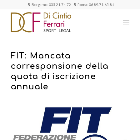
Bergamo:
035 21.74.72
Roma:
06 89.71.65.81
FIT: Mancata
corresponsione della
quota di iscrizione
annuale