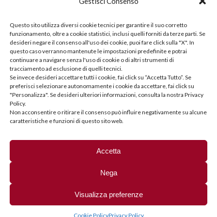
Gestisci Consenso
Questo sito utilizza diversi cookie tecnici per garantire il suo corretto
funzionamento, oltre a cookie statistici, inclusi quelli forniti da terze parti. Se
desideri negare il consenso all'uso dei cookie, puoi fare click sulla "X". In
questo caso verranno mantenute le impostazioni predefinite e potrai
continuare a navigare senza l'uso di cookie o di altri strumenti di
tracciamento ad esclusione di quelli tecnici.
Se invece desideri accettare tutti i cookie, fai click su “Accetta Tutto”. Se
preferisci selezionare autonomamente i cookie da accettare, fai click su
"Personalizza". Se desideri ulteriori informazioni, consulta la nostra Privacy
Policy.
Non acconsentire o ritirare il consenso può influire negativamente su alcune
caratteristiche e funzioni di questo sito web.
Fai clic per accettare i cookie marketing e
DCF Sport Legal
abilitare questo contenuto
Accetta
Nega
Visualizza preferenze
Copyright © 2025 | DCF Sport Legal. P.iva: 04121610168
Via Torquato
Tasso, 31 - 24121 Bergamo
035 21.74.72
info@dcflegal.it
|
Privacy
Cookie Policy
Privacy Policy
policy
|
Cookie Policy (UE)