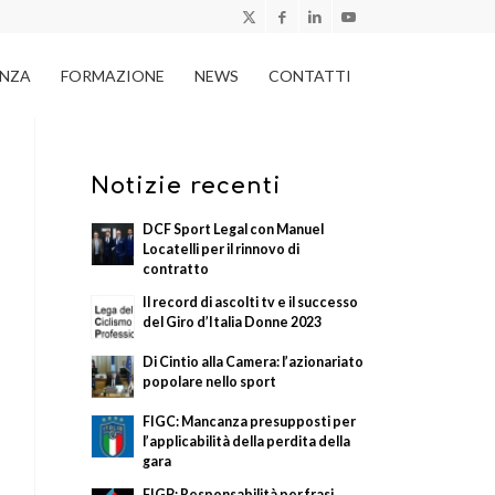
ENZA
FORMAZIONE
NEWS
CONTATTI
Notizie recenti
DCF Sport Legal con Manuel
Locatelli per il rinnovo di
contratto
Il record di ascolti tv e il successo
del Giro d’Italia Donne 2023
Di Cintio alla Camera: l’azionariato
popolare nello sport
FIGC: Mancanza presupposti per
l’applicabilità della perdita della
gara
FIGB: Responsabilità per frasi