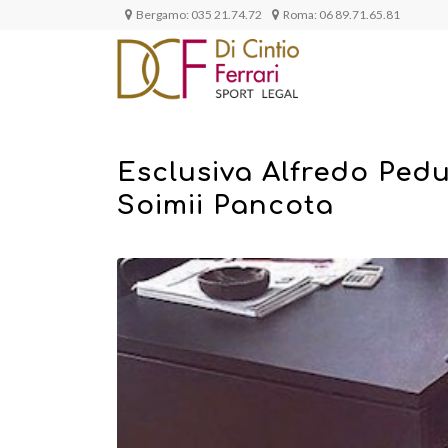
Bergamo:
035 21.74.72
Roma:
06 89.71.65.81
Esclusiva Alfredo Pedu
Soimii Pancota