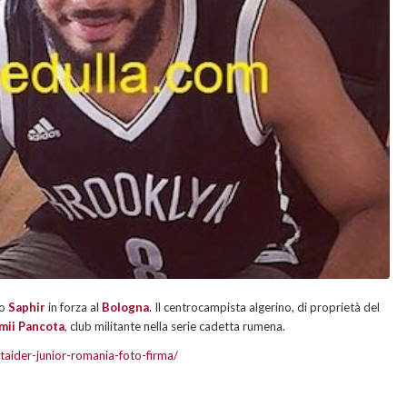
to
Saphir
in forza al
Bologna
. Il centrocampista algerino, di proprietà del
mii Pancota
, club militante nella serie cadetta rumena.
taider-junior-romania-foto-firma/