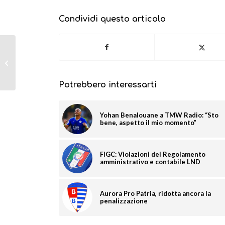
Condividi questo articolo
Avv. Di Cintio in
esclusiva a TMW: “Caso
Gabigol, l’Inter
dovrebbe essere...
Potrebbero interessarti
Yohan Benalouane a TMW Radio: “Sto
bene, aspetto il mio momento”
FIGC: Violazioni del Regolamento
amministrativo e contabile LND
Aurora Pro Patria, ridotta ancora la
penalizzazione